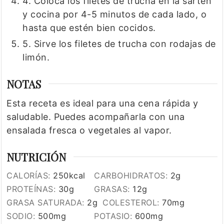
4. Coloca los filetes de trucha en la sartén
y cocina por 4-5 minutos de cada lado, o
hasta que estén bien cocidos.
5. Sirve los filetes de trucha con rodajas de
limón.
NOTAS
Esta receta es ideal para una cena rápida y
saludable. Puedes acompañarla con una
ensalada fresca o vegetales al vapor.
NUTRICIÓN
CALORÍAS:
250
kcal
CARBOHIDRATOS:
2
g
PROTEÍNAS:
30
g
GRASAS:
12
g
GRASA SATURADA:
2
g
COLESTEROL:
70
mg
SODIO:
500
mg
POTASIO:
600
mg