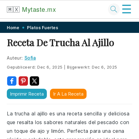
☰
🇲🇽
Mytaste.mx
Skip
Skip
Skip
Skip
Home
Platos Fuertes
to
to
to
to
Receta De Trucha Al Ajillo
primary
main
primary
footer
navigation
content
sidebar
Auteur:
Sofia
Gepubliceerd:
Dec 6, 2025
|
Bijgewerkt:
Dec 6, 2025
Imprimir Receta
Ir A La Receta
La trucha al ajillo es una receta sencilla y deliciosa
que resalta los sabores naturales del pescado con
un toque de ajo y limón. Perfecta para una cena