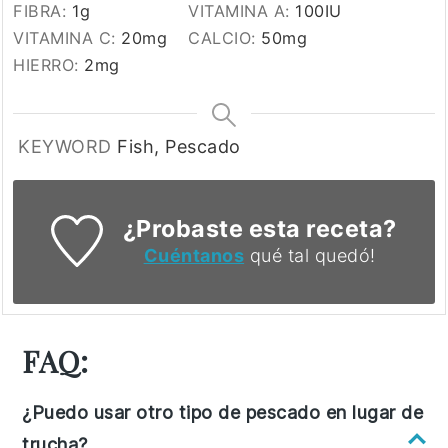
FIBRA:
1
g
VITAMINA A:
100
IU
VITAMINA C:
20
mg
CALCIO:
50
mg
HIERRO:
2
mg
KEYWORD
Fish, Pescado
¿Probaste esta receta?
Cuéntanos
qué tal quedó!
FAQ:
¿Puedo usar otro tipo de pescado en lugar de
trucha?