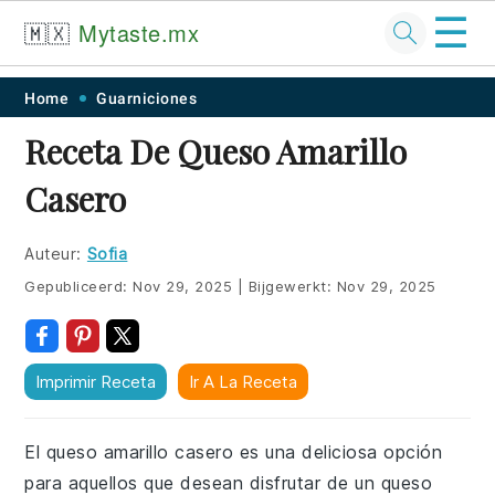
☰
🇲🇽
Mytaste.mx
Skip
Skip
Skip
Skip
Home
Guarniciones
to
to
to
to
Receta De Queso Amarillo
primary
main
primary
footer
Casero
navigation
content
sidebar
Auteur:
Sofia
Gepubliceerd:
Nov 29, 2025
|
Bijgewerkt:
Nov 29, 2025
Imprimir Receta
Ir A La Receta
El queso amarillo casero es una deliciosa opción
para aquellos que desean disfrutar de un queso