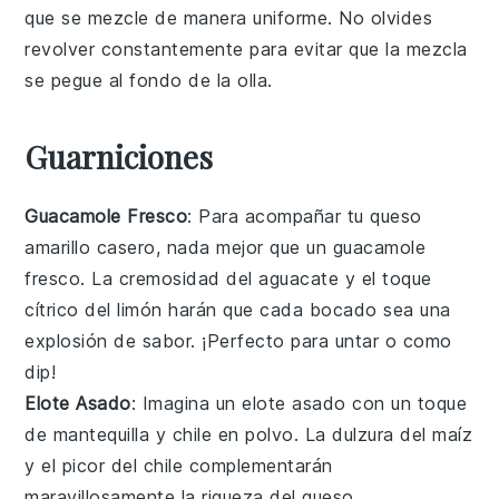
que se mezcle de manera uniforme. No olvides
revolver constantemente para evitar que la mezcla
se pegue al fondo de la olla.
Guarniciones
Guacamole Fresco
: Para acompañar tu
queso
amarillo casero
, nada mejor que un
guacamole
fresco
. La cremosidad del
aguacate
y el toque
cítrico del
limón
harán que cada bocado sea una
explosión de sabor. ¡Perfecto para untar o como
dip!
Elote Asado
: Imagina un
elote asado
con un toque
de
mantequilla
y
chile en polvo
. La dulzura del
maíz
y el picor del
chile
complementarán
maravillosamente la riqueza del
queso
.