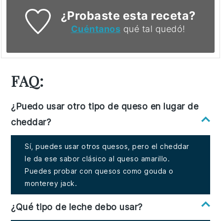
¿Probaste esta receta?
Cuéntanos
qué tal quedó!
FAQ:
¿Puedo usar otro tipo de queso en lugar de
cheddar?
Sí, puedes usar otros quesos, pero el cheddar
le da ese sabor clásico al queso amarillo.
Puedes probar con quesos como gouda o
monterey jack.
¿Qué tipo de leche debo usar?