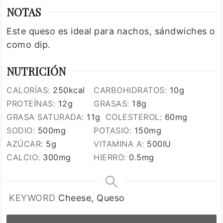
NOTAS
Este queso es ideal para nachos, sándwiches o
como dip.
NUTRICIÓN
CALORÍAS:
250
kcal
CARBOHIDRATOS:
10
g
PROTEÍNAS:
12
g
GRASAS:
18
g
GRASA SATURADA:
11
g
COLESTEROL:
60
mg
SODIO:
500
mg
POTASIO:
150
mg
AZÚCAR:
5
g
VITAMINA A:
500
IU
CALCIO:
300
mg
HIERRO:
0.5
mg
KEYWORD
Cheese, Queso