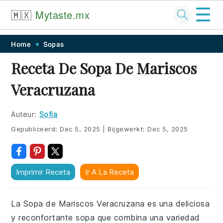
☰
🇲🇽
Mytaste.mx
Skip
Skip
Skip
Skip
Home
Sopas
to
to
to
to
Receta De Sopa De Mariscos
primary
main
primary
footer
Veracruzana
navigation
content
sidebar
Auteur:
Sofia
Gepubliceerd:
Dec 5, 2025
|
Bijgewerkt:
Dec 5, 2025
Imprimir Receta
Ir A La Receta
La Sopa de Mariscos Veracruzana es una deliciosa
y reconfortante sopa que combina una variedad