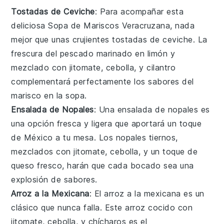
Tostadas de Ceviche
: Para acompañar esta
deliciosa
Sopa de Mariscos Veracruzana
, nada
mejor que unas crujientes
tostadas
de
ceviche
. La
frescura del
pescado
marinado en
limón
y
mezclado con
jitomate
,
cebolla
, y
cilantro
complementará perfectamente los sabores del
marisco
en la
sopa
.
Ensalada de Nopales
: Una
ensalada
de
nopales
es
una opción fresca y ligera que aportará un toque
de
México
a tu mesa. Los
nopales
tiernos,
mezclados con
jitomate
,
cebolla
, y un toque de
queso fresco
, harán que cada bocado sea una
explosión de sabores.
Arroz a la Mexicana
: El
arroz a la mexicana
es un
clásico que nunca falla. Este
arroz
cocido con
jitomate
,
cebolla
, y
chícharos
es el