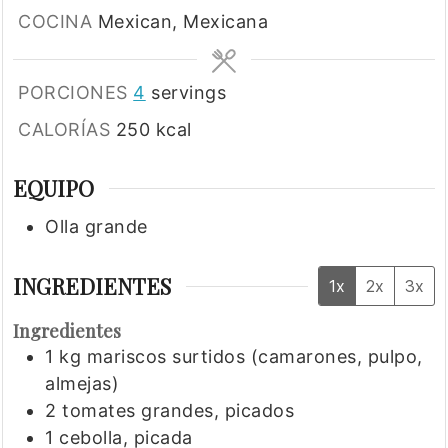
COCINA
Mexican, Mexicana
PORCIONES
4
servings
CALORÍAS
250
kcal
EQUIPO
Olla grande
INGREDIENTES
1x
2x
3x
Ingredientes
1
kg
mariscos surtidos (camarones, pulpo,
almejas)
2
tomates grandes, picados
1
cebolla, picada