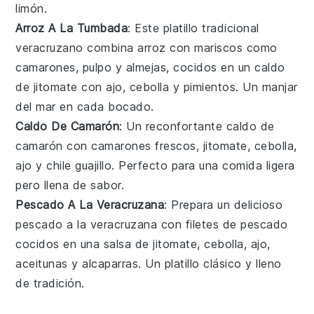
limón
.
Arroz A La Tumbada
: Este platillo tradicional
veracruzano combina
arroz
con
mariscos
como
camarones
,
pulpo
y
almejas
, cocidos en un
caldo
de jitomate
con
ajo
,
cebolla
y
pimientos
. Un manjar
del mar en cada bocado.
Caldo De Camarón
: Un reconfortante
caldo de
camarón
con
camarones
frescos,
jitomate
,
cebolla
,
ajo
y
chile guajillo
. Perfecto para una comida ligera
pero llena de sabor.
Pescado A La Veracruzana
: Prepara un delicioso
pescado a la veracruzana
con filetes de
pescado
cocidos en una salsa de
jitomate
,
cebolla
,
ajo
,
aceitunas
y
alcaparras
. Un platillo clásico y lleno
de tradición.