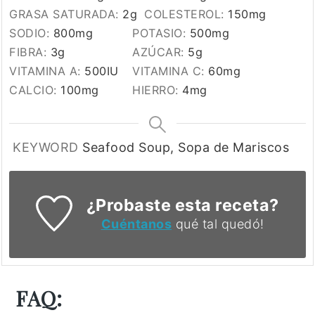
GRASA SATURADA:
2
g
COLESTEROL:
150
mg
SODIO:
800
mg
POTASIO:
500
mg
FIBRA:
3
g
AZÚCAR:
5
g
VITAMINA A:
500
IU
VITAMINA C:
60
mg
CALCIO:
100
mg
HIERRO:
4
mg
KEYWORD
Seafood Soup, Sopa de Mariscos
¿Probaste esta receta?
Cuéntanos
qué tal quedó!
FAQ: