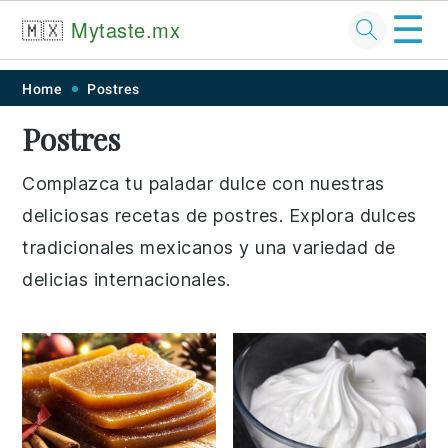
☰
🇲🇽
Mytaste.mx
Skip
Skip
Skip
Skip
Home
Postres
to
to
to
to
Postres
primary
main
primary
footer
navigation
content
sidebar
Complazca tu paladar dulce con nuestras
deliciosas recetas de postres. Explora dulces
tradicionales mexicanos y una variedad de
delicias internacionales.