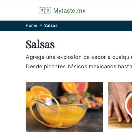
🇲🇽
Mytaste.mx
Skip
Skip
Skip
Skip
Home
Salsas
to
to
to
to
Salsas
primary
main
primary
footer
navigation
content
sidebar
Agrega una explosión de sabor a cualquier
Desde picantes básicos mexicanos hasta v