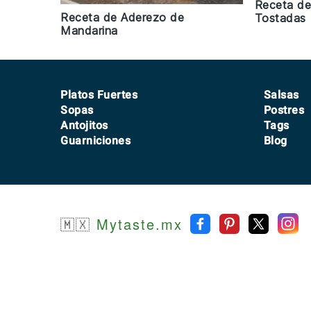
Receta de
Receta de Aderezo de
Tostadas
Mandarina
Footer
Platos Fuertes
Salsas
Sopas
Postres
Antojitos
Tags
Guarniciones
Blog
🇲🇽
Mytaste.mx