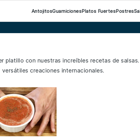
Antojitos
Guarniciones
Platos Fuertes
Postres
Sa
 platillo con nuestras increíbles recetas de salsas.
ersátiles creaciones internacionales.