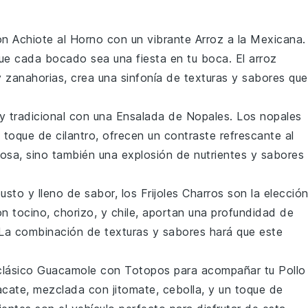
on Achiote al Horno
con un vibrante
Arroz a la Mexicana
.
ue cada bocado sea una fiesta en tu boca. El
arroz
y
zanahorias
, crea una sinfonía de
texturas
y
sabores
que
y tradicional con una
Ensalada de Nopales
. Los
nopales
n toque de
cilantro
, ofrecen un contraste refrescante al
iosa, sino también una explosión de
nutrientes
y
sabores
usto y lleno de
sabor
, los
Frijoles Charros
son la elecció
on
tocino
,
chorizo
, y
chile
, aportan una profundidad de
 La combinación de
texturas
y
sabores
hará que este
clásico
Guacamole con Totopos
para acompañar tu
Pollo
acate
, mezclada con
jitomate
,
cebolla
, y un toque de