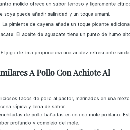
ilantro molido ofrece un sabor terroso y ligeramente cítric
de soya puede añadir salinidad y un toque umami.
: La pimienta de cayena añade un toque picante adicional
uacate
: El aceite de aguacate tiene un punto de humo alt
 El jugo de lima proporciona una acidez refrescante similar
imilares A Pollo Con Achiote Al
eliciosos
tacos
de
pollo
al pastor, marinados en una mezc
cena rápida y llena de sabor.
 enchiladas de
pollo
bañadas en un rico
mole
poblano. Es
abor profundo y complejo del
mole
.