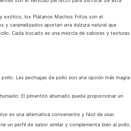
ientes son el vehículo perfecto para disfrutar de esta
 y exótico, los
Plátanos Machos Fritos
son el
s y caramelizados aportan una dulzura natural que
pollo
. Cada bocado es una mezcla de
sabores
y
texturas
 pollo
: Las pechugas de pollo son una opción más magra
ahumado
: El pimentón ahumado puede proporcionar un
olvo es una alternativa conveniente y fácil de usar.
iene un perfil de sabor similar y complementa bien al pollo.