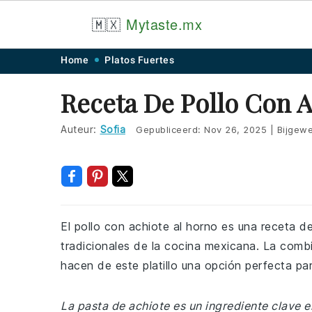
🇲🇽
Mytaste.mx
Skip
Skip
Skip
Skip
Home
Platos Fuertes
to
to
to
to
Receta De Pollo Con 
primary
main
primary
footer
navigation
content
sidebar
Auteur:
Sofia
Gepubliceerd:
Nov 26, 2025
|
Bijgewe
El pollo con achiote al horno es una receta de
tradicionales de la cocina mexicana. La combi
hacen de este platillo una opción perfecta pa
La pasta de achiote es un ingrediente clave 