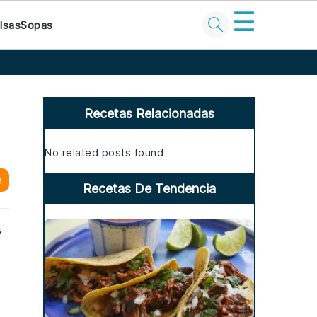
☰
lsas
Sopas
Primary
Sidebar
Recetas Relacionadas
No related posts found
a
Recetas De Tendencia
s