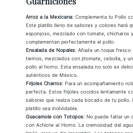
Guarniciones
Arroz a la Mexicana
: Complementa tu
Pollo c
Este
platillo
lleno de
sabores
y
colores
hará q
esponjoso, mezclado con
tomate
,
chícharos
complementan perfectamente el
pollo
.
Ensalada de Nopales
: Añade un toque fresco 
tiernos, mezclados con
jitomate
,
cebolla
, y u
pollo
al horno. Esta
ensalada
no solo es delic
auténticos de
México
.
Frijoles Charros
: Para un acompañamiento rob
perfecta. Estos
frijoles
cocidos lentamente c
sabores
que realza cada bocado de tu
pollo
.
platillo
sea inolvidable.
Guacamole con Totopos
: No puede faltar un 
con Achiote al Horno
. La cremosidad del
agu