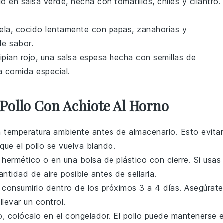
lo
en
salsa verde
, hecha con
tomatillos
,
chiles
y
cilantro
.
ela, cocido lentamente con
papas
,
zanahorias
y
de sabor.
ipian rojo
, una salsa espesa hecha con
semillas de
a comida especial.
Pollo Con Achiote Al Horno
 temperatura ambiente antes de almacenarlo. Esto evita
 que el
pollo
se vuelva blando.
 hermético o en una bolsa de plástico con cierre. Si usas
ntidad de aire posible antes de sellarla.
s consumirlo dentro de los próximos 3 a 4 días. Asegúrate
llevar un control.
, colócalo en el congelador. El
pollo
puede mantenerse 