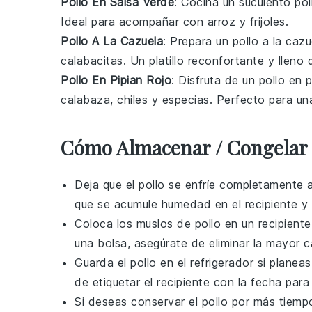
Pollo En Salsa Verde
: Cocina un suculento
pol
Ideal para acompañar con
arroz
y
frijoles
.
Pollo A La Cazuela
: Prepara un
pollo
a la cazu
calabacitas
. Un platillo reconfortante y lleno 
Pollo En Pipian Rojo
: Disfruta de un
pollo
en
p
calabaza
,
chiles
y
especias
. Perfecto para un
Cómo Almacenar / Congelar 
Deja que el
pollo
se enfríe completamente a
que se acumule humedad en el recipiente y
Coloca los muslos de
pollo
en un recipiente
una bolsa, asegúrate de eliminar la mayor ca
Guarda el
pollo
en el refrigerador si planea
de etiquetar el recipiente con la fecha para 
Si deseas conservar el
pollo
por más tiempo