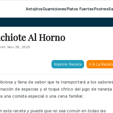
Antojitos
Guarniciones
Platos Fuertes
Postres
Sa
Achiote Al Horno
rkt:
Nov 26, 2025
Imprimir Receta
Ir A La Recet
liciosa y llena de sabor que te transportará a los sabore
nación de especias y el toque cítrico del jugo de naranja
ra una comida especial o una cena familiar.
en esta receta y puede que no sea común en todas las