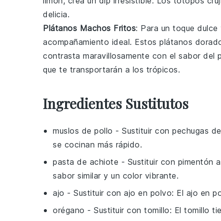
limón
, crea un
dip
irresistible. Los
totopos
cruj
delicia.
Plátanos Machos Fritos
: Para un toque dulce
acompañamiento ideal. Estos
plátanos
dorado
contrasta maravillosamente con el
sabor
del
que te transportarán a los trópicos.
Ingredientes Sustitutos
muslos de pollo
- Sustituir con
pechugas de
se cocinan más rápido.
pasta de achiote
- Sustituir con
pimentón 
sabor similar y un color vibrante.
ajo
- Sustituir con
ajo en polvo
: El ajo en p
orégano
- Sustituir con
tomillo
: El tomillo t