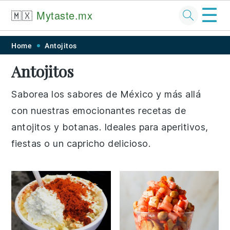
☰
🇲🇽
Mytaste.mx
Skip
Skip
Skip
Skip
Home
Antojitos
to
to
to
to
Antojitos
primary
main
primary
footer
navigation
content
sidebar
Saborea los sabores de México y más allá
con nuestras emocionantes recetas de
antojitos y botanas. Ideales para aperitivos,
fiestas o un capricho delicioso.