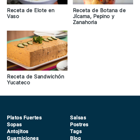
Receta de Botana de
Receta de Elote en
Jícama, Pepino y
Vaso
Zanahoria
Receta de Sandwichón
Yucateco
Footer
Platos Fuertes
Salsas
Sopas
Postres
Antojitos
Tags
Guarniciones
Blog