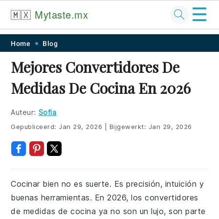
☰
🇲🇽
Mytaste.mx
Skip
Skip
Skip
Skip
Home
Blog
to
to
to
to
Mejores Convertidores De
primary
main
primary
footer
Medidas De Cocina En 2026
navigation
content
sidebar
Auteur:
Sofia
Gepubliceerd:
Jan 29, 2026
|
Bijgewerkt:
Jan 29, 2026
Cocinar bien no es suerte. Es precisión, intuición y
buenas herramientas. En 2026, los convertidores
de medidas de cocina ya no son un lujo, son parte