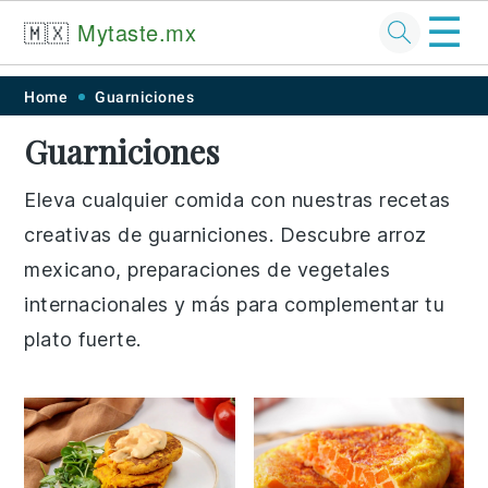
☰
🇲🇽
Mytaste.mx
Skip
Skip
Skip
Skip
Home
Guarniciones
to
to
to
to
Guarniciones
primary
main
primary
footer
navigation
content
sidebar
Eleva cualquier comida con nuestras recetas
creativas de guarniciones. Descubre arroz
mexicano, preparaciones de vegetales
internacionales y más para complementar tu
plato fuerte.