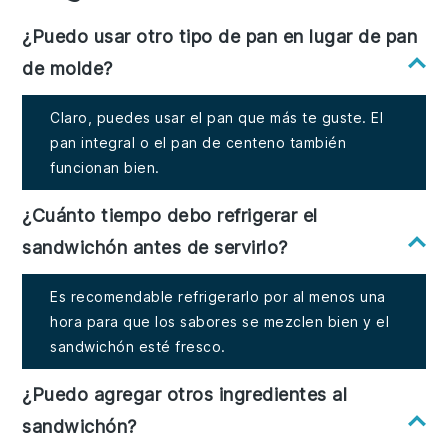
¿Puedo usar otro tipo de pan en lugar de pan
de molde?
Claro, puedes usar el pan que más te guste. El
pan integral o el pan de centeno también
funcionan bien.
¿Cuánto tiempo debo refrigerar el
sandwichón antes de servirlo?
Es recomendable refrigerarlo por al menos una
hora para que los sabores se mezclen bien y el
sandwichón esté fresco.
¿Puedo agregar otros ingredientes al
sandwichón?