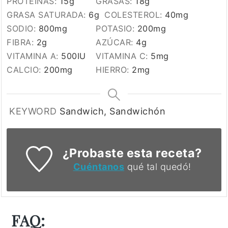
PROTEÍNAS:
15
g
GRASAS:
18
g
GRASA SATURADA:
6
g
COLESTEROL:
40
mg
SODIO:
800
mg
POTASIO:
200
mg
FIBRA:
2
g
AZÚCAR:
4
g
VITAMINA A:
500
IU
VITAMINA C:
5
mg
CALCIO:
200
mg
HIERRO:
2
mg
KEYWORD
Sandwich, Sandwichón
¿Probaste esta receta?
Cuéntanos
qué tal quedó!
FAQ: