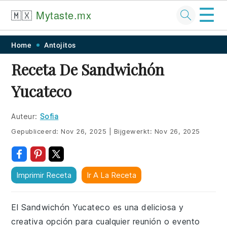
☰
🇲🇽
Mytaste.mx
Skip
Skip
Skip
Skip
Home
Antojitos
to
to
to
to
Receta De Sandwichón
primary
main
primary
footer
Yucateco
navigation
content
sidebar
Auteur:
Sofia
Gepubliceerd:
Nov 26, 2025
|
Bijgewerkt:
Nov 26, 2025
Imprimir Receta
Ir A La Receta
El Sandwichón Yucateco es una deliciosa y
creativa opción para cualquier reunión o evento